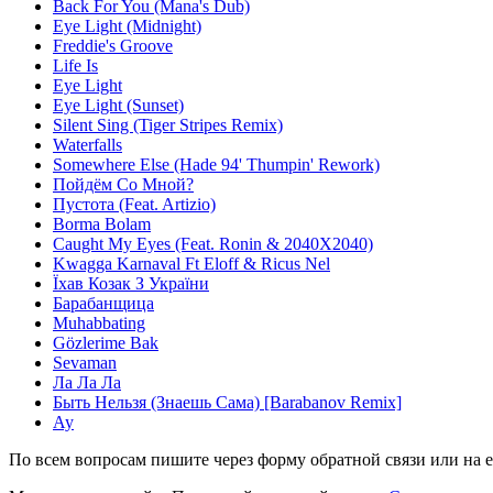
Back For You (Mana's Dub)
Eye Light (Midnight)
Freddie's Groove
Life Is
Eye Light
Eye Light (Sunset)
Silent Sing (Tiger Stripes Remix)
Waterfalls
Somewhere Else (Hade 94' Thumpin' Rework)
Пойдём Со Мной?
Пустота (Feat. Artizio)
Borma Bolam
Caught My Eyes (Feat. Ronin & 2040X2040)
Kwagga Karnaval Ft Eloff & Ricus Nel
Їхав Козак З України
Барабанщица
Muhabbating
Gözlerime Bak
Sevaman
Ла Ла Ла
Быть Нельзя (Знаешь Сама) [Barabanov Remix]
Ау
По всем вопросам пишите через форму обратной связи или на e